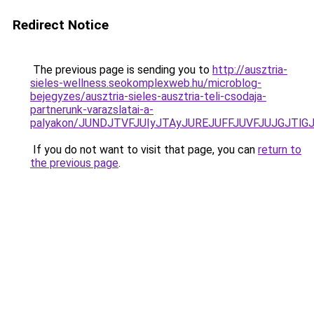
Redirect Notice
The previous page is sending you to
http://ausztria-
sieles-wellness.seokomplexweb.hu/microblog-
bejegyzes/ausztria-sieles-ausztria-teli-csodaja-
partnerunk-varazslatai-a-
palyakon/JUNDJTVFJUIyJTAyJUREJUFFJUVFJUJGJTlGJ
If you do not want to visit that page, you can
return to
the previous page
.