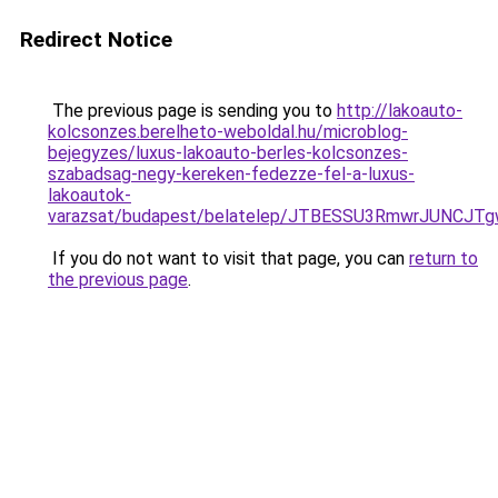
Redirect Notice
The previous page is sending you to
http://lakoauto-
kolcsonzes.berelheto-weboldal.hu/microblog-
bejegyzes/luxus-lakoauto-berles-kolcsonzes-
szabadsag-negy-kereken-fedezze-fel-a-luxus-
lakoautok-
varazsat/budapest/belatelep/JTBESSU3RmwrJUNCJ
If you do not want to visit that page, you can
return to
the previous page
.