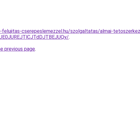
-felujitas-cserepeslemezzel.hu/szolgaltatas/almai-tetoszerke
2JUE0JUREJTlCJTdDJTBEJUQy/
.
he previous page
.