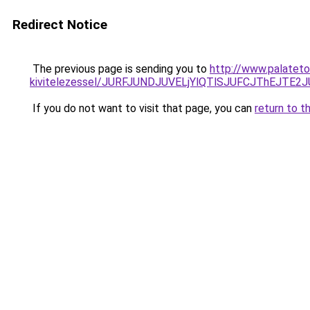
Redirect Notice
The previous page is sending you to
http://www.palateto
kivitelezessel/JURFJUNDJUVELjYlQTlSJUFCJThEJTE
If you do not want to visit that page, you can
return to t