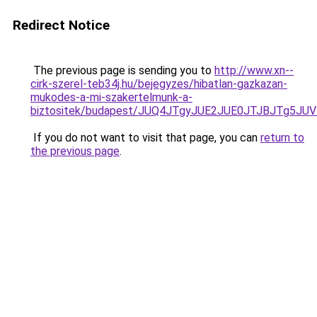
Redirect Notice
The previous page is sending you to
http://www.xn--
cirk-szerel-teb34j.hu/bejegyzes/hibatlan-gazkazan-
mukodes-a-mi-szakertelmunk-a-
biztositek/budapest/JUQ4JTgyJUE2JUE0JTJBJTg5J
If you do not want to visit that page, you can
return to
the previous page
.