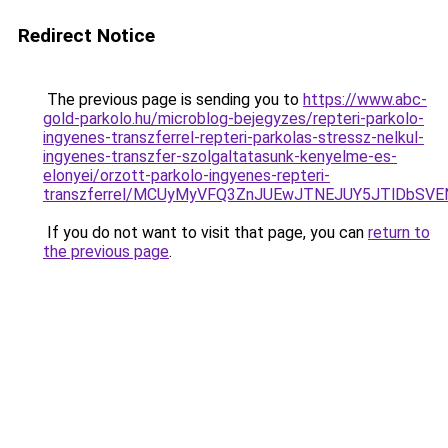
Redirect Notice
The previous page is sending you to
https://www.abc-
gold-parkolo.hu/microblog-bejegyzes/repteri-parkolo-
ingyenes-transzferrel-repteri-parkolas-stressz-nelkul-
ingyenes-transzfer-szolgaltatasunk-kenyelme-es-
elonyei/orzott-parkolo-ingyenes-repteri-
transzferrel/MCUyMyVFQ3ZnJUEwJTNEJUY5JTlDbS
If you do not want to visit that page, you can
return to
the previous page
.